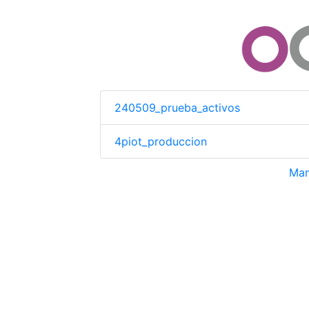
240509_prueba_activos
4piot_produccion
Man